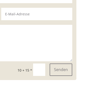
Senden
=
10 + 15