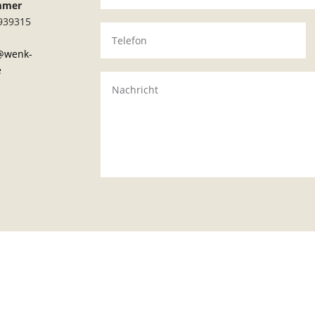
mmer
/939315
e@wenk-
e